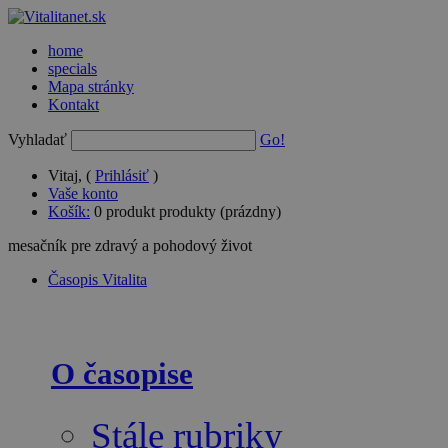
home
specials
Mapa stránky
Kontakt
Vyhladať
Go!
Vitaj, (
Prihlásiť
)
Vaše konto
Košík:
0
produkt
produkty
(prázdny)
mesačník pre zdravý a pohodový život
Časopis Vitalita
O časopise
Stále rubriky