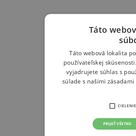
Táto webová
súb
Táto webová lokalita po
používateľskej skúsenosti
vyjadrujete súhlas s pou
súlade s našimi zásadami
CIELENI
PRIJAŤ VŠETKO