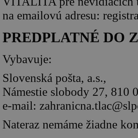
VITALITA pre nevidiacich t
na emailovú adresu: registr
PREDPLATNÉ DO 
Vybavuje:
Slovenská pošta, a.s.,
Námestie slobody 27, 810 0
e-mail: zahranicna.tlac@slp
Nateraz nemáme žiadne kom