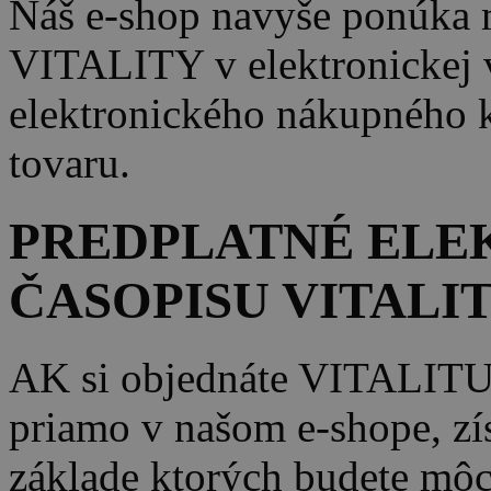
Náš e-shop navyše ponúka m
VITALITY v elektronickej ve
elektronického nákupného k
tovaru.
PREDPLATNÉ ELE
ČASOPISU VITALI
AK si objednáte VITALI
priamo v našom e-shope, zís
základe ktorých budete mô