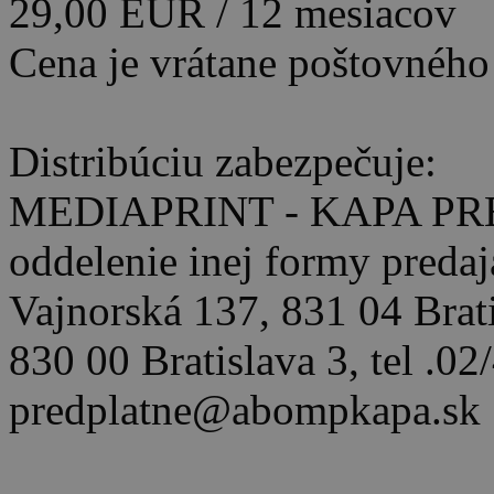
29,00 EUR / 12 mesiacov
Cena je vrátane poštovného
Distribúciu zabezpečuje:
MEDIAPRINT - KAPA PRE
oddelenie inej formy predaj
Vajnorská 137, 831 04 Brat
830 00 Bratislava 3, tel .0
predplatne@abompkapa.sk