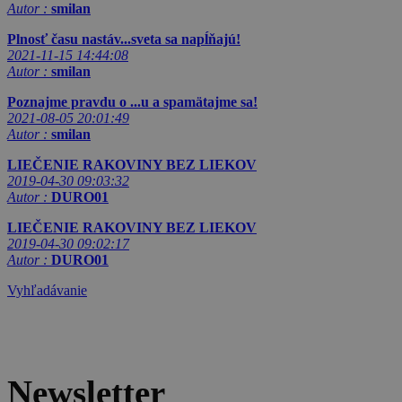
Autor :
smilan
Plnosť času nastáv...sveta sa napĺňajú!
2021-11-15 14:44:08
Autor :
smilan
Poznajme pravdu o ...u a spamätajme sa!
2021-08-05 20:01:49
Autor :
smilan
LIEČENIE RAKOVINY BEZ LIEKOV
2019-04-30 09:03:32
Autor :
DURO01
LIEČENIE RAKOVINY BEZ LIEKOV
2019-04-30 09:02:17
Autor :
DURO01
Vyhľadávanie
Newsletter