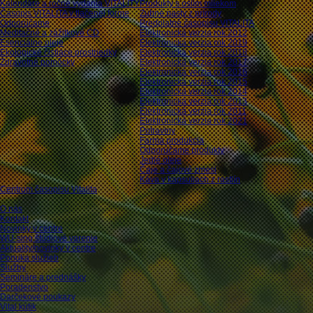
Kalendáre a ročné vydania VITALITY
Produkty s oslím mliekom
Časopis VITALITA v tlačenej forme
Zubné pasty z prírody
Odporúčame
Predplatné časopisu VITALITA
Meditačné a zážitkové CD
Elektronická verzia rok 2012
Esenciálne oleje
Elektronická verzia rok 2019
Ekologické čistiace prostriedky
Elektronická verzia rok 2018
Zdravotné pomôcky
Elektronická verzia rok 2017
Elektronická verzia rok 2016
Elektronická verzia rok 2015
Elektronická verzia rok 2014
Elektronická verzia rok 2013
Elektronická verzia rok 2011
Elektronická verzia rok 2021
Potraviny
Farma produkcia
Odporúčame produkty
Jedlé oleje
Čaje a čajové zmesi
Káva v kapsuliach z rastlín
Centrum časopisu Vitalita
O nás
Kontakt
Novinky v centre
WU-sing štúdiové varenie
Aktuality/novinky v centre
Ponuka služieb
Služby
Semináre a prednášky
Poradenstvo
Darčekové poukazy
Vital kútik