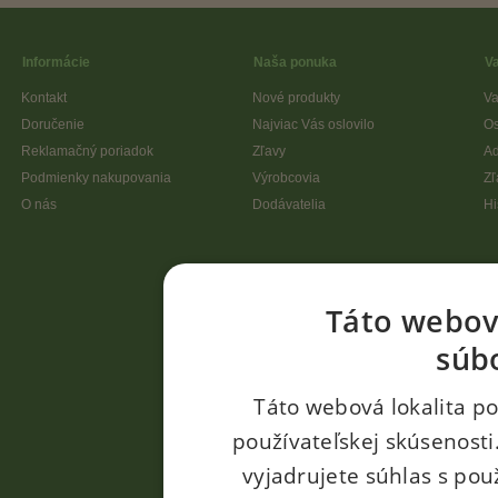
Informácie
Naša ponuka
V
Kontakt
Nové produkty
Va
Doručenie
Najviac Vás oslovilo
Os
Reklamačný poriadok
Zľavy
Ad
Podmienky nakupovania
Výrobcovia
Zľ
O nás
Dodávatelia
Hi
Táto webová
súb
Táto webová lokalita po
používateľskej skúsenosti
vyjadrujete súhlas s pou