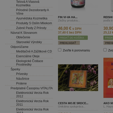
Telová A Vlasová
Kozmetika
Prírodné Dezodoranty A
Vône
FIN VI-VA HA...
REISH
Ayurvédska Kozmetika
Zložky produktu...
podľa tr
Produkty S Oslím Mliekom
Zubné Pasty Z Prírody
46,00 €
30,9
s DPH
37,40 €
bez DPH
25,12 
Návrat K Slovanom
Oblečenie
PRIDAŤ DO KOŠÍKA
PRIDA
Staroveké Výrobky
PREHLIADAŤ
PREH
Odporúčame
Zvoľte k porovnaniu
Zvo
Meditačné A Zážitkové CD
Esenciálne Oleje
Ekologické Čistiace
Prostriedky
Šperky
Prívesky
Náušnice
Prstene
Predplatné Časopisu VITALITA
Elektronická Verzia Rok
2012
Elektronická Verzia Rok
CESTA MOJE SRDCE...
AKO MA
2011
Unikátna spolupráca...
L. Hayo
Elektronická Verzia Rok