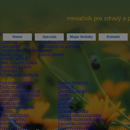
mesačník pre zdravý a 
Časopis Vitalita
Home
Specials
Mapa Stránky
Kontakt
O časopise
Registrácia VITALITA on line
Stále rubriky
Prekvapenie na voľný čas
Charakteristika časopisu
Kontakty
Napíšte nám...
Cenník reklamy
Úvodníky VITALITY
Nové čísla a ich obsahy
Rozhovory a články
Predplatné
E-Shop časopisu Vitalita
Prvá pomoc z prírody
Návrat k Slovanom
Fínske produkty
Oblečenie
Tradičná čínska medicína
Staroveké výrobky
Včelie materské produkty
Šperky
Ayurvédske produkty
Prívesky
Ruské produkty
Náušnice
Iné prírodné prípravky
Prstene
Darčeky
Prírodná kozmetika
Ženy radia ženám
Telová a vlasová kozmetika
Hľadáte darček?
Prírodné dezodoranty a vône
Knihy a tlačoviny
Ayurvédska kozmetika
Netradičné čítanie
Ezoterická starostlivosť