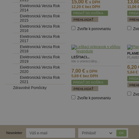
2013
15,00 €
13,6
s DPH
Elektronická Verzia Rok
12,20 €
bez DPH
11,06 
2014
PRIDAŤ DO KOŠÍKA
PRIDA
Elektronická Verzia Rok
PREHLIADAŤ
PREH
2015
Elektronická Verzia Rok
Zvoľte k porovnaniu
Zvo
2016
Elektronická Verzia Rok
2017
Elektronická Verzia Rok
2018
PLAME
Elektronická Verzia Rok
LEŠTIACI...
PLAMEN
2019
Ide o univerzálny...
6,20
Elektronická Verzia Rok
7,00 €
s DPH
2020
5,64 €
5,69 €
bez DPH
Elektronická Verzia Rok
PRIDA
2021
PRIDAŤ DO KOŠÍKA
PREH
Zdravotné Pomôcky
PREHLIADAŤ
Zvo
Zvoľte k porovnaniu
Newsletter