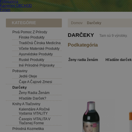
Fotogaléria
Kamenný OBCHOD
Fórum
KATEGÓRIE
Domov
Darčeky
Prvá Pomoc Z Prírody
DARČEKY
Tam sú 9 výrobky.
Fínske Produkty
Tradičná Čínska Medicína
Podkategória
Včelie Materské Produkty
Ayurvédske Produkty
Ruské Produkty
Ženy radia ženám
Hľadáte darček
Iné Prírodné Prípravky
Potraviny
Jedlé Oleje
Čaje A Čajové Zmesi
Darčeky
Ženy Radia Ženám
Hľadáte Darček?
Knihy A Tlačoviny
Kalendáre A Ročné
Vydania VITALITY
Časopis VITALITA V
Tlačenej Forme
Prírodná Kozmetika