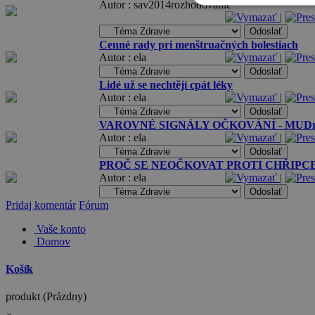
Autor : sav2014rozhodovanie
|
Cenné rady pri menštruačných bolestiach
Autor : ela
|
Lidé už se nechtějí cpát léky
Autor : ela
|
VAROVNÉ SIGNÁLY OČKOVÁNÍ - MUDr. 
Autor : ela
|
PROČ SE NEOČKOVAT PROTI CHŘIPC
Autor : ela
|
Pridaj komentár
Fórum
Vaše konto
Domov
Košík
produkt
(Prázdny)