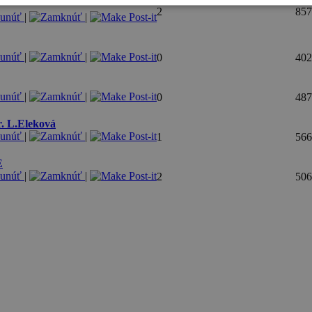
2
857
|
|
|
|
0
402
|
|
0
487
L.Eleková
|
|
1
566
E
|
|
2
506