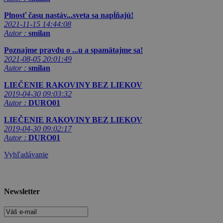
Plnosť času nastáv...sveta sa napĺňajú!
2021-11-15 14:44:08
Autor :
smilan
Poznajme pravdu o ...u a spamätajme sa!
2021-08-05 20:01:49
Autor :
smilan
LIEČENIE RAKOVINY BEZ LIEKOV
2019-04-30 09:03:32
Autor :
DURO01
LIEČENIE RAKOVINY BEZ LIEKOV
2019-04-30 09:02:17
Autor :
DURO01
Vyhľadávanie
Newsletter