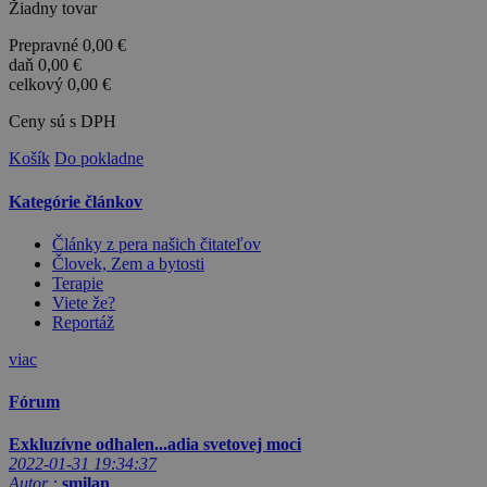
Žiadny tovar
Prepravné
0,00 €
daň
0,00 €
celkový
0,00 €
Ceny sú s DPH
Košík
Do pokladne
Kategórie článkov
Články z pera našich čitateľov
Človek, Zem a bytosti
Terapie
Viete že?
Reportáž
viac
Fórum
Exkluzívne odhalen...adia svetovej moci
2022-01-31 19:34:37
Autor :
smilan