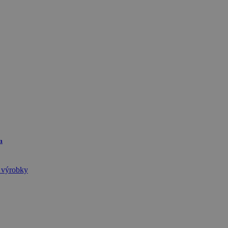
m
 výrobky