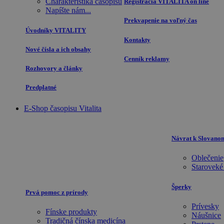
Charakteristika časopisu
Registrácia VITALITA on line
Napíšte nám...
Prekvapenie na voľný čas
Úvodníky VITALITY
Kontakty
Nové čísla a ich obsahy
Cenník reklamy
Rozhovory a články
Predplatné
E-Shop časopisu Vitalita
Návrat k Slovano
Oblečenie
Staroveké
Šperky
Prvá pomoc z prírody
Prívesky
Fínske produkty
Náušnice
Tradičná čínska medicína