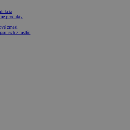
dukcia
me produkty
e
jové zmesi
suliach z rastlín