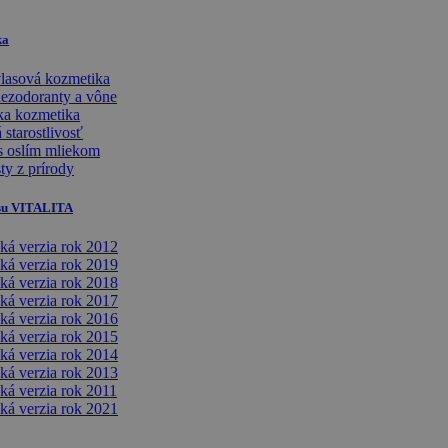
ka
vlasová kozmetika
dezodoranty a vône
ka kozmetika
 starostlivosť
s oslím mliekom
ty z prírody
isu VITALITA
cká verzia rok 2012
cká verzia rok 2019
cká verzia rok 2018
cká verzia rok 2017
cká verzia rok 2016
cká verzia rok 2015
cká verzia rok 2014
cká verzia rok 2013
ká verzia rok 2011
cká verzia rok 2021