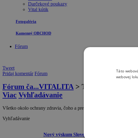
Darčekové poukazy
Vital kútik
Fotogaléria
Kamenný OBCHOD
Fórum
Tweet
Táto webová
Pridaj komentár
Fórum
webovej lok
Fórum ča...VITALITA
> Téma Zdravie
Viac
Vyhľadávanie
Všetko okolo ochrany zdravia, čoho a prečo sa vyvarovať...
Vyhľadávanie
Názov témy
Nový výskum Slovenskej Akadémie Vied