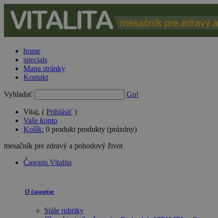
home
specials
Mapa stránky
Kontakt
Vyhladať
Go!
Vitaj, (
Prihlásiť
)
Vaše konto
Košík:
0
produkt
produkty
(prázdny)
mesačník pre zdravý a pohodový život
Časopis Vitalita
O časopise
Stále rubriky