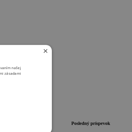
×
ívaním našej
imi zásadami
Zobrazenia
Posledný príspevok