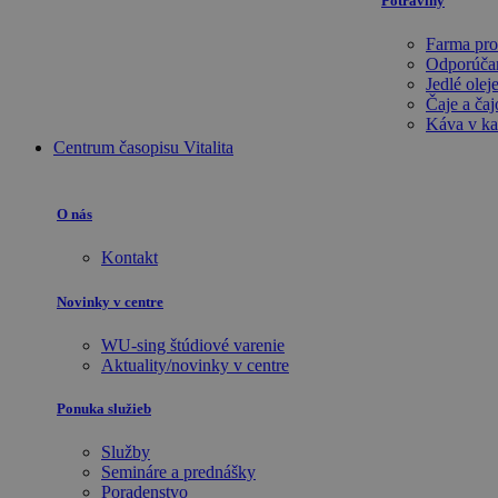
Potraviny
Farma pro
Odporúča
Jedlé olej
Čaje a ča
Káva v kap
Centrum časopisu Vitalita
O nás
Kontakt
Novinky v centre
WU-sing štúdiové varenie
Aktuality/novinky v centre
Ponuka služieb
Služby
Semináre a prednášky
Poradenstvo