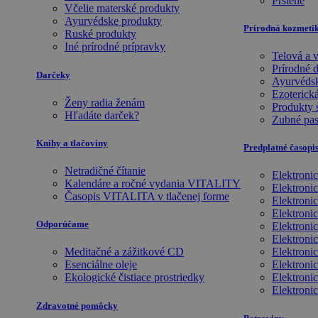
Prstene
Včelie materské produkty
Ayurvédske produkty
Prírodná kozmeti
Ruské produkty
Iné prírodné prípravky
Telová a 
Prírodné 
Darčeky
Ayurvéds
Ezoterická
Ženy radia ženám
Produkty 
Hľadáte darček?
Zubné pas
Knihy a tlačoviny
Predplatné časop
Netradičné čítanie
Elektroni
Kalendáre a ročné vydania VITALITY
Elektroni
Časopis VITALITA v tlačenej forme
Elektroni
Elektroni
Odporúčame
Elektroni
Elektroni
Meditačné a zážitkové CD
Elektroni
Esenciálne oleje
Elektroni
Ekologické čistiace prostriedky
Elektronic
Elektroni
Zdravotné pomôcky