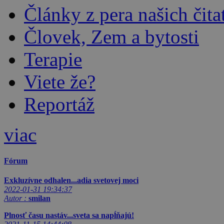
Články z pera našich čita
Človek, Zem a bytosti
Terapie
Viete že?
Reportáž
viac
Fórum
Exkluzívne odhalen...adia svetovej moci
2022-01-31 19:34:37
Autor :
smilan
Plnosť času nastáv...sveta sa napĺňajú!