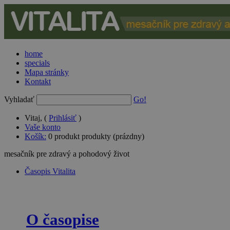
home
specials
Mapa stránky
Kontakt
Vyhladať
Go!
Vitaj, (
Prihlásiť
)
Vaše konto
Košík:
0
produkt
produkty
(prázdny)
mesačník pre zdravý a pohodový život
Časopis Vitalita
O časopise