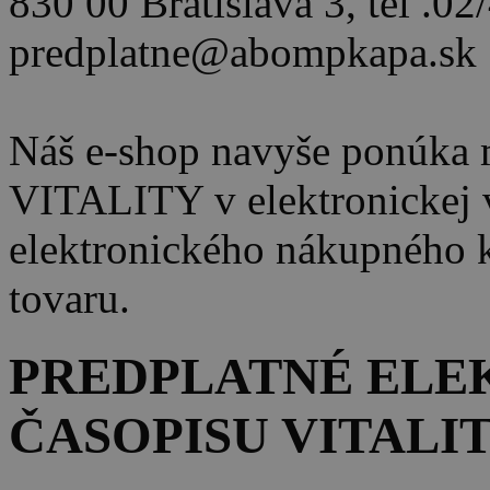
830 00 Bratislava 3, tel .0
predplatne@abompkapa.sk
Náš e-shop navyše ponúka m
VITALITY v elektronickej ve
elektronického nákupného k
tovaru.
PREDPLATNÉ ELE
ČASOPISU VITALI