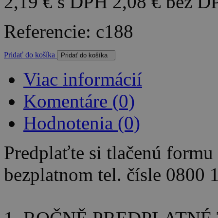
2,19 €
s DPH
2,08 €
bez D
Referencie:
c188
Pridať do košíka
Viac informácií
Komentáre (0)
Hodnotenia
(0)
Predplaťte si tlačenú form
bezplatnom tel. čísle 0800 