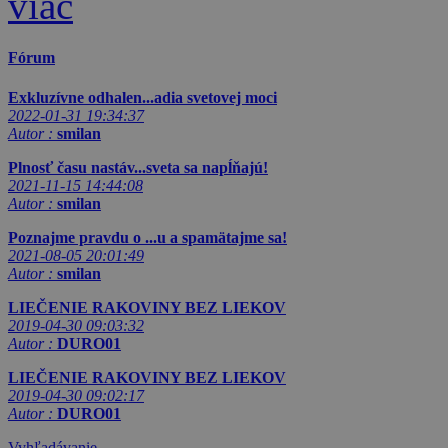
viac
Fórum
Exkluzívne odhalen...adia svetovej moci
2022-01-31 19:34:37
Autor :
smilan
Plnosť času nastáv...sveta sa napĺňajú!
2021-11-15 14:44:08
Autor :
smilan
Poznajme pravdu o ...u a spamätajme sa!
2021-08-05 20:01:49
Autor :
smilan
LIEČENIE RAKOVINY BEZ LIEKOV
2019-04-30 09:03:32
Autor :
DURO01
LIEČENIE RAKOVINY BEZ LIEKOV
2019-04-30 09:02:17
Autor :
DURO01
Vyhľadávanie