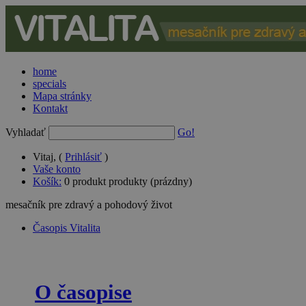
home
specials
Mapa stránky
Kontakt
Vyhladať
Go!
Vitaj, (
Prihlásiť
)
Vaše konto
Košík:
0
produkt
produkty
(prázdny)
mesačník pre zdravý a pohodový život
Časopis Vitalita
O časopise